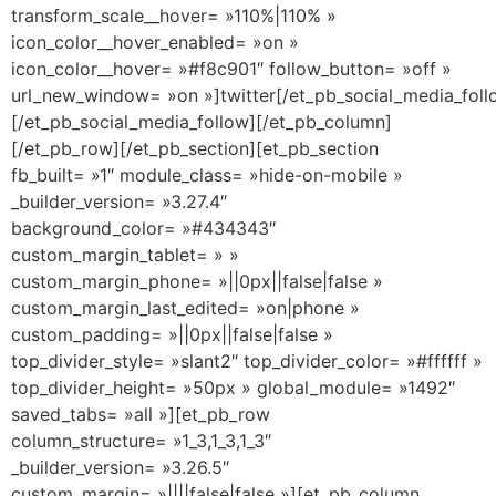
transform_scale__hover= »110%|110% »
icon_color__hover_enabled= »on »
icon_color__hover= »#f8c901″ follow_button= »off »
url_new_window= »on »]twitter[/et_pb_social_media_fol
[/et_pb_social_media_follow][/et_pb_column]
[/et_pb_row][/et_pb_section][et_pb_section
fb_built= »1″ module_class= »hide-on-mobile »
_builder_version= »3.27.4″
background_color= »#434343″
custom_margin_tablet= » »
custom_margin_phone= »||0px||false|false »
custom_margin_last_edited= »on|phone »
custom_padding= »||0px||false|false »
top_divider_style= »slant2″ top_divider_color= »#ffffff »
top_divider_height= »50px » global_module= »1492″
saved_tabs= »all »][et_pb_row
column_structure= »1_3,1_3,1_3″
_builder_version= »3.26.5″
custom_margin= »||||false|false »][et_pb_column