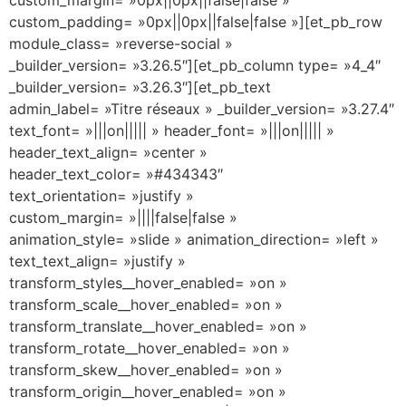
custom_padding= »0px||0px||false|false »][et_pb_row
module_class= »reverse-social »
_builder_version= »3.26.5″][et_pb_column type= »4_4″
_builder_version= »3.26.3″][et_pb_text
admin_label= »Titre réseaux » _builder_version= »3.27.4″
text_font= »|||on||||| » header_font= »|||on||||| »
header_text_align= »center »
header_text_color= »#434343″
text_orientation= »justify »
custom_margin= »||||false|false »
animation_style= »slide » animation_direction= »left »
text_text_align= »justify »
transform_styles__hover_enabled= »on »
transform_scale__hover_enabled= »on »
transform_translate__hover_enabled= »on »
transform_rotate__hover_enabled= »on »
transform_skew__hover_enabled= »on »
transform_origin__hover_enabled= »on »