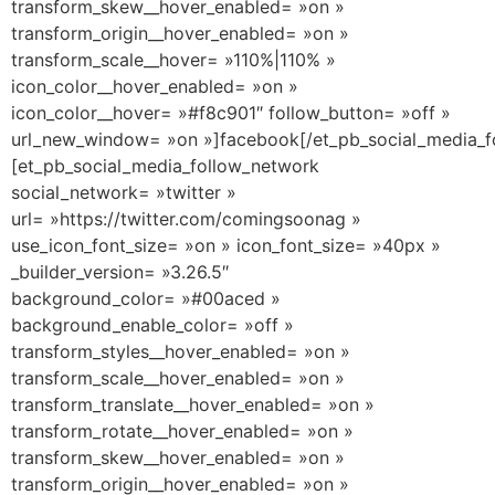
transform_skew__hover_enabled= »on »
transform_origin__hover_enabled= »on »
transform_scale__hover= »110%|110% »
icon_color__hover_enabled= »on »
icon_color__hover= »#f8c901″ follow_button= »off »
url_new_window= »on »]facebook[/et_pb_social_media_f
[et_pb_social_media_follow_network
social_network= »twitter »
url= »https://twitter.com/comingsoonag »
use_icon_font_size= »on » icon_font_size= »40px »
_builder_version= »3.26.5″
background_color= »#00aced »
background_enable_color= »off »
transform_styles__hover_enabled= »on »
transform_scale__hover_enabled= »on »
transform_translate__hover_enabled= »on »
transform_rotate__hover_enabled= »on »
transform_skew__hover_enabled= »on »
transform_origin__hover_enabled= »on »