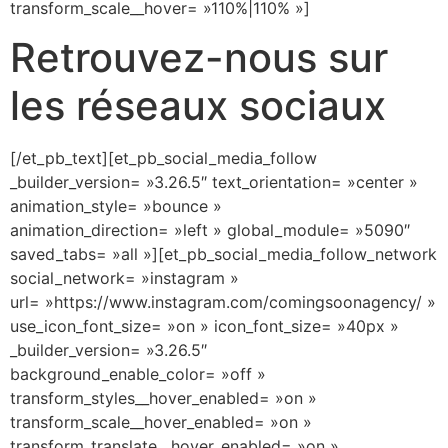
transform_scale__hover= »110%|110% »]
Retrouvez-nous sur
les réseaux sociaux
[/et_pb_text][et_pb_social_media_follow
_builder_version= »3.26.5″ text_orientation= »center »
animation_style= »bounce »
animation_direction= »left » global_module= »5090″
saved_tabs= »all »][et_pb_social_media_follow_network
social_network= »instagram »
url= »https://www.instagram.com/comingsoonagency/ »
use_icon_font_size= »on » icon_font_size= »40px »
_builder_version= »3.26.5″
background_enable_color= »off »
transform_styles__hover_enabled= »on »
transform_scale__hover_enabled= »on »
transform_translate__hover_enabled= »on »