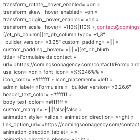
transform_rotate__hover_enabled= »on »
transform_skew__hover_enabled= »on »
transform_origin__hover_enabled= »on »
transform_scale__hover= »110%|110% »]
contact@comings
[/et_pb_column][et_pb_column type= »1_3″
_builder_version= »3.25″ custom_padding= »||| »
custom_padding__hover= »||| »][et_pb_blurb
title= »Formulaire de contact »
url= »https://comingsoonagency.com/contact#Formulaire
use_icon= »on » font_icon= »%%246%% »
icon_color= »#ffffff » icon_placement= »left »
admin_label= »Formulaire » _builder_version= »3.26.6″
header_text_color= »#ffffff »
body_text_color= »#ffffff »
custom_margin= »||||false|false »
animation_style= »slide » animation_direction= »right »
link_option_url= »https://comingsoonagency.com/contact
animation_direction_tablet= » »
animation_direction_phone= »right »