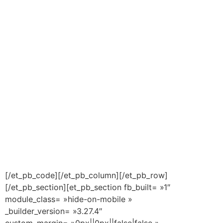
[/et_pb_code][/et_pb_column][/et_pb_row]
[/et_pb_section][et_pb_section fb_built= »1″
module_class= »hide-on-mobile »
_builder_version= »3.27.4″
custom_margin= »0px||0px||false|false »