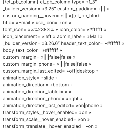
[/et_pb_column][et_pb_column type= »1_3″
_builder_version= »3.25″ custom_padding= »||| »
custom_padding__hover= »||| »][et_pb_blurb
title= »Email » use_icon= »on »
font_icon= »%%238%% » icon_color= »#ffffff »
icon_placement= »left » admin_label= »Mail »
_builder_version= »3.26.6″ header_text_color= »#ffffff »
body_text_color= »#ffffff »
custom_margin= »||||false|false »
custom_margin_phone= »||||false|false »
custom_margin_last_edited= »off|desktop »
animation_style= »slide »
animation_direction= »bottom »
animation_direction_tablet= » »
animation_direction_phone= »right »
animation_direction_last_edited= »on|phone »
transform_styles__hover_enabled= »on »
transform_scale__hover_enabled= »on »
transform_translate__hover_enabled= »on »