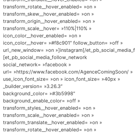
transform_rotate__hover_enabled= »on »
transform_skew__hover_enabled= »on »
transform_origin__hover_enabled= »on »
transform_scale__hover= »110%|110% »
icon_color__hover_enabled= »on »
icon_color__hover= »#f8c901″ follow_button= »off »
url_new_window= »on »]instagram[/et_pb_social_media_
[et_pb_social_media_follow_network
social_network= »facebook »
url= »https://www.facebook.com/AgenceComingSoon/ »
use_icon_font_size= »on » icon_font_size= »40px »
_builder_version= »3.26.3″
background_color= »#3b5998″
background_enable_color= »off »
transform_styles__hover_enabled= »on »
transform_scale__hover_enabled= »on »
transform_translate__hover_enabled= »on »
transform_rotate__hover_enabled= »on »