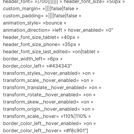
header_font= »|700||||||| » header_font_size= »50px »
custom_margin= »||||false|false »
custom_padding= »||||false|false »
animation_style= »bounce »
animation_direction= »left » hover_enabled= »0″
header_font_size_tablet= »40px »
header_font_size_phone= »35px »
header_font_size_last_edited= »on|tablet »
border_width_left= »6px »
border_color_left= »#434343″
transform_styles__hover_enabled= »on »
transform_scale__hover_enabled= »on »
transform_translate__hover_enabled= »on »
transform_rotate__hover_enabled= »on »
transform_skew__hover_enabled= »on »
transform_origin__hover_enabled= »on »
transform_scale__hover= »110%|110% »
border_color_left__hover_enabled= »on »
border_color_left__hover= »#f8c901″]