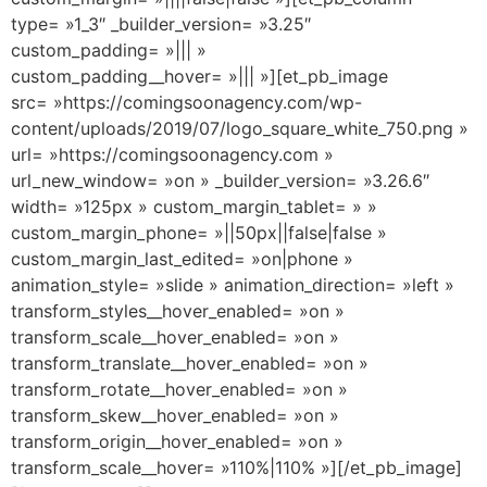
type= »1_3″ _builder_version= »3.25″
custom_padding= »||| »
custom_padding__hover= »||| »][et_pb_image
src= »https://comingsoonagency.com/wp-
content/uploads/2019/07/logo_square_white_750.png »
url= »https://comingsoonagency.com »
url_new_window= »on » _builder_version= »3.26.6″
width= »125px » custom_margin_tablet= » »
custom_margin_phone= »||50px||false|false »
custom_margin_last_edited= »on|phone »
animation_style= »slide » animation_direction= »left »
transform_styles__hover_enabled= »on »
transform_scale__hover_enabled= »on »
transform_translate__hover_enabled= »on »
transform_rotate__hover_enabled= »on »
transform_skew__hover_enabled= »on »
transform_origin__hover_enabled= »on »
transform_scale__hover= »110%|110% »][/et_pb_image]