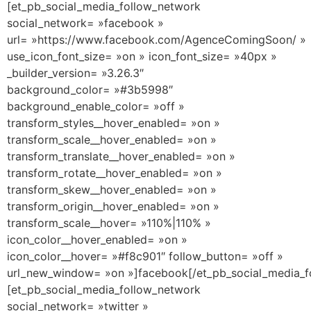
[et_pb_social_media_follow_network
social_network= »facebook »
url= »https://www.facebook.com/AgenceComingSoon/ »
use_icon_font_size= »on » icon_font_size= »40px »
_builder_version= »3.26.3″
background_color= »#3b5998″
background_enable_color= »off »
transform_styles__hover_enabled= »on »
transform_scale__hover_enabled= »on »
transform_translate__hover_enabled= »on »
transform_rotate__hover_enabled= »on »
transform_skew__hover_enabled= »on »
transform_origin__hover_enabled= »on »
transform_scale__hover= »110%|110% »
icon_color__hover_enabled= »on »
icon_color__hover= »#f8c901″ follow_button= »off »
url_new_window= »on »]facebook[/et_pb_social_media_f
[et_pb_social_media_follow_network
social_network= »twitter »