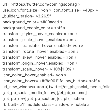
url= »https://twitter.com/comingsoonag »
use_icon_font_size= »on » icon_font_size= »40px »
_builder_version= »3.26.5″
background_color= »#00aced »
background_enable_color= »off »
transform_styles__hover_enabled= »on »
transform_scale__hover_enabled= »on »
transform_translate__hover_enabled= »on »
transform_rotate__hover_enabled= »on »
transform_skew__hover_enabled= »on »
transform_origin__hover_enabled= »on »
transform_scale__hover= »110%|110% »
icon_color__hover_enabled= »on »
icon_color__hover= »#f8c901″ follow_button= »off »
url_new_window= »on »]twitter[/et_pb_social_media_fol
[/et_pb_social_media_follow][/et_pb_column]
[/et_pb_row][/et_pb_section][et_pb_section
fb_built= »1″ module_class= »hide-on-mobile »