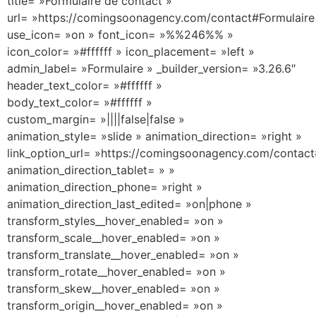
title= »Formulaire de contact »
url= »https://comingsoonagency.com/contact#Formulaire
use_icon= »on » font_icon= »%%246%% »
icon_color= »#ffffff » icon_placement= »left »
admin_label= »Formulaire » _builder_version= »3.26.6″
header_text_color= »#ffffff »
body_text_color= »#ffffff »
custom_margin= »||||false|false »
animation_style= »slide » animation_direction= »right »
link_option_url= »https://comingsoonagency.com/contact
animation_direction_tablet= » »
animation_direction_phone= »right »
animation_direction_last_edited= »on|phone »
transform_styles__hover_enabled= »on »
transform_scale__hover_enabled= »on »
transform_translate__hover_enabled= »on »
transform_rotate__hover_enabled= »on »
transform_skew__hover_enabled= »on »
transform_origin__hover_enabled= »on »