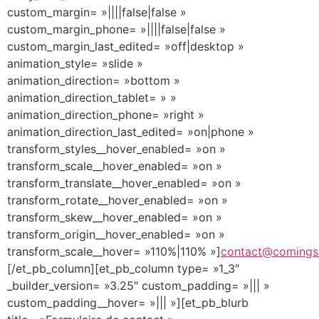
custom_margin= »||||false|false »
custom_margin_phone= »||||false|false »
custom_margin_last_edited= »off|desktop »
animation_style= »slide »
animation_direction= »bottom »
animation_direction_tablet= » »
animation_direction_phone= »right »
animation_direction_last_edited= »on|phone »
transform_styles__hover_enabled= »on »
transform_scale__hover_enabled= »on »
transform_translate__hover_enabled= »on »
transform_rotate__hover_enabled= »on »
transform_skew__hover_enabled= »on »
transform_origin__hover_enabled= »on »
transform_scale__hover= »110%|110% »]
contact@comings
[/et_pb_column][et_pb_column type= »1_3″
_builder_version= »3.25″ custom_padding= »||| »
custom_padding__hover= »||| »][et_pb_blurb