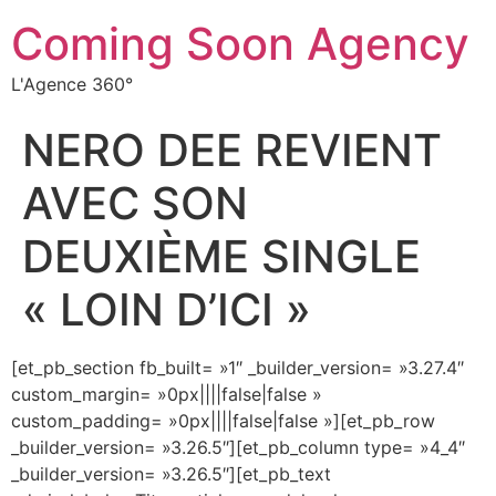
Coming Soon Agency
L'Agence 360°
NERO DEE REVIENT
AVEC SON
DEUXIÈME SINGLE
« LOIN D’ICI »
[et_pb_section fb_built= »1″ _builder_version= »3.27.4″
custom_margin= »0px||||false|false »
custom_padding= »0px||||false|false »][et_pb_row
_builder_version= »3.26.5″][et_pb_column type= »4_4″
_builder_version= »3.26.5″][et_pb_text