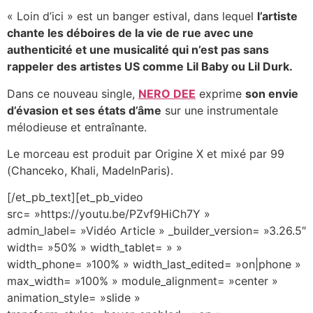
« Loin d’ici » est un banger estival, dans lequel
l’artiste
chante les déboires de la vie de rue avec une
authenticité et une musicalité qui n’est pas sans
rappeler des artistes US comme Lil Baby ou Lil Durk.
Dans ce nouveau single,
NERO DEE
exprime
son envie
d’évasion et ses états d’âme
sur une instrumentale
mélodieuse et entraînante.
Le morceau est produit par Origine X et mixé par 99
(Chanceko, Khali, MadeInParis).
[/et_pb_text][et_pb_video
src= »https://youtu.be/PZvf9HiCh7Y »
admin_label= »Vidéo Article » _builder_version= »3.26.5″
width= »50% » width_tablet= » »
width_phone= »100% » width_last_edited= »on|phone »
max_width= »100% » module_alignment= »center »
animation_style= »slide »