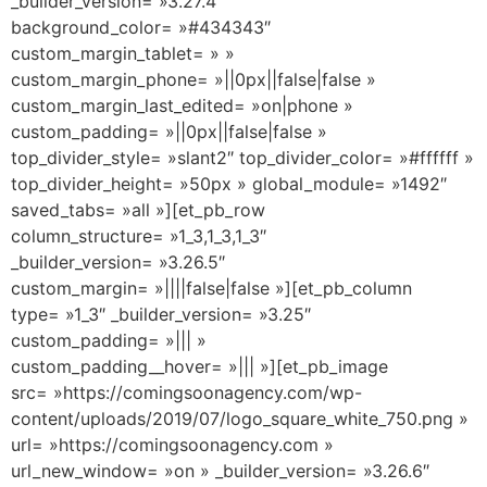
_builder_version= »3.27.4″
background_color= »#434343″
custom_margin_tablet= » »
custom_margin_phone= »||0px||false|false »
custom_margin_last_edited= »on|phone »
custom_padding= »||0px||false|false »
top_divider_style= »slant2″ top_divider_color= »#ffffff »
top_divider_height= »50px » global_module= »1492″
saved_tabs= »all »][et_pb_row
column_structure= »1_3,1_3,1_3″
_builder_version= »3.26.5″
custom_margin= »||||false|false »][et_pb_column
type= »1_3″ _builder_version= »3.25″
custom_padding= »||| »
custom_padding__hover= »||| »][et_pb_image
src= »https://comingsoonagency.com/wp-
content/uploads/2019/07/logo_square_white_750.png »
url= »https://comingsoonagency.com »
url_new_window= »on » _builder_version= »3.26.6″