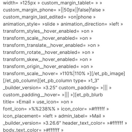
width= »125px » custom_margin_tablet= » »
custom_margin_phone= »||50px||false|false »
custom_margin_last_edited= »on|phone »
animation_style= »slide » animation_direction= »left »
transform_styles__hover_enabled= »on »
transform_scale__hover_enabled= »on »
transform_translate__hover_enabled= »on »
transform_rotate__hover_enabled= »on »
transform_skew__hover_enabled= »on »
transform_origin__hover_enabled= »on »
transform_scale__hover= »110%|110% »][/et_pb_image]
[/et_pb_column][et_pb_column type= »1_3″
_builder_version= »3.25″ custom_padding= »||| »
custom_padding__hover= »||| »][et_pb_blurb
title= »Email » use_icon= »on »
font_icon= »%%238%% » icon_color= »#ffffff »
icon_placement= »left » admin_label= »Mail »
_builder_version= »3.26.6″ header_text_color= »#ffffff »
body_text_color= »#ffffff »