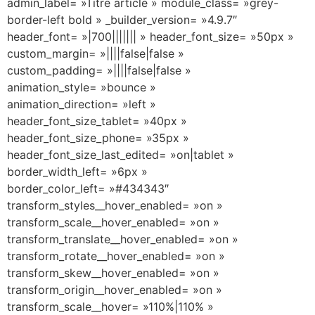
admin_label= »Titre article » module_class= »grey-
border-left bold » _builder_version= »4.9.7″
header_font= »|700||||||| » header_font_size= »50px »
custom_margin= »||||false|false »
custom_padding= »||||false|false »
animation_style= »bounce »
animation_direction= »left »
header_font_size_tablet= »40px »
header_font_size_phone= »35px »
header_font_size_last_edited= »on|tablet »
border_width_left= »6px »
border_color_left= »#434343″
transform_styles__hover_enabled= »on »
transform_scale__hover_enabled= »on »
transform_translate__hover_enabled= »on »
transform_rotate__hover_enabled= »on »
transform_skew__hover_enabled= »on »
transform_origin__hover_enabled= »on »
transform_scale__hover= »110%|110% »