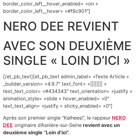
border_color_left__hover_enabled= »on »
border_color_left__hover= »#f8c901″]
NERO DEE REVIENT
AVEC SON DEUXIÈME
SINGLE « LOIN D’ICI »
[/et_pb_text][et_pb_text admin_label= »Texte Article »
_builder_version= »4.9.7″ text_font= »|||||||| »
text_text_color= »#434343″ text_orientation= »justify »
animation_style= »slide » hover_enabled= »0″
text_text_align= »justify » sticky_enabled= »0″]
Après son premier single “Kalheesi”, le rappeur
NERO
DEE
originaire d’Asnière-sur-Seine
revient avec un
deuxième single “Loin d’ici”.