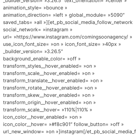
_builder_version= »3.26.5″ text_orientation= »center »
animation_style= »bounce »
animation_direction= »left » global_module= »5090″
saved_tabs= »all »][et_pb_social_media_follow_network
social_network= »instagram »
url= »https://www.instagram.com/comingsoonagency/ »
use_icon_font_size= »on » icon_font_size= »40px »
_builder_version= »3.26.5″
background_enable_color= »off »
transform_styles__hover_enabled= »on »
transform_scale__hover_enabled= »on »
transform_translate__hover_enabled= »on »
transform_rotate__hover_enabled= »on »
transform_skew__hover_enabled= »on »
transform_origin__hover_enabled= »on »
transform_scale__hover= »110%|110% »
icon_color__hover_enabled= »on »
icon_color__hover= »#f8c901″ follow_button= »off »
url_new_window= »on »]instagram[/et_pb_social_media_