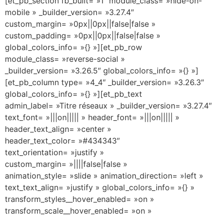
[et_pb_section fb_built= »1″ module_class= »hide-on-
mobile » _builder_version= »3.27.4″
custom_margin= »0px||0px||false|false »
custom_padding= »0px||0px||false|false »
global_colors_info= »{} »][et_pb_row
module_class= »reverse-social »
_builder_version= »3.26.5″ global_colors_info= »{} »]
[et_pb_column type= »4_4″ _builder_version= »3.26.3″
global_colors_info= »{} »][et_pb_text
admin_label= »Titre réseaux » _builder_version= »3.27.4″
text_font= »|||on||||| » header_font= »|||on||||| »
header_text_align= »center »
header_text_color= »#434343″
text_orientation= »justify »
custom_margin= »||||false|false »
animation_style= »slide » animation_direction= »left »
text_text_align= »justify » global_colors_info= »{} »
transform_styles__hover_enabled= »on »
transform_scale__hover_enabled= »on »