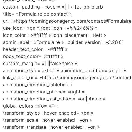
custom_padding__hover= »||| »][et_pb_blurb
title= »Formulaire de contact »
url= »https://comingsoonagency.com/contact#Formulaire
use_icon= »on » font_icon= »%%246%% »
icon_color= »#ffffff » icon_placement= »left »
admin_label= »Formulaire » _builder_version= »3.26.6″
header_text_color= »#ffffff »
body_text_color= »#ffffff »
custom_margin= »||||false|false »
animation_style= »slide » animation_direction= »right »
link_option_url= »https://comingsoonagency.com/contact
animation_direction_tablet= » »
animation_direction_phone= »right »
animation_direction_last_edited= »on|phone »
global_colors_info= »{} »
transform_styles__hover_enabled= »on »
transform_scale__hover_enabled= »on »
transform_translate__hover_enabled= »on »