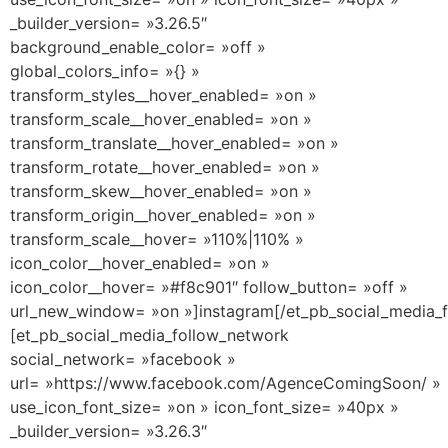
_builder_version= »3.26.5″
background_enable_color= »off »
global_colors_info= »{} »
transform_styles__hover_enabled= »on »
transform_scale__hover_enabled= »on »
transform_translate__hover_enabled= »on »
transform_rotate__hover_enabled= »on »
transform_skew__hover_enabled= »on »
transform_origin__hover_enabled= »on »
transform_scale__hover= »110%|110% »
icon_color__hover_enabled= »on »
icon_color__hover= »#f8c901″ follow_button= »off »
url_new_window= »on »]instagram[/et_pb_social_media_
[et_pb_social_media_follow_network
social_network= »facebook »
url= »https://www.facebook.com/AgenceComingSoon/ »
use_icon_font_size= »on » icon_font_size= »40px »
_builder_version= »3.26.3″