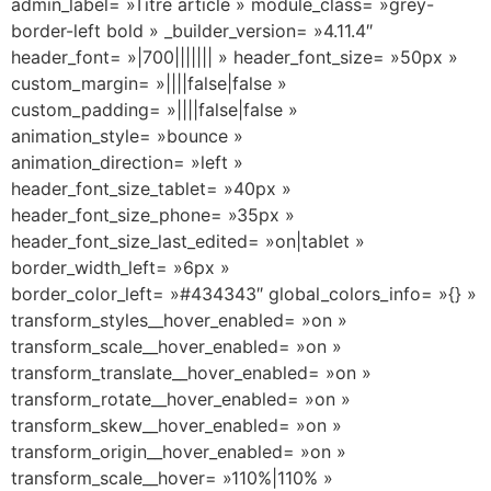
admin_label= »Titre article » module_class= »grey-
border-left bold » _builder_version= »4.11.4″
header_font= »|700||||||| » header_font_size= »50px »
custom_margin= »||||false|false »
custom_padding= »||||false|false »
animation_style= »bounce »
animation_direction= »left »
header_font_size_tablet= »40px »
header_font_size_phone= »35px »
header_font_size_last_edited= »on|tablet »
border_width_left= »6px »
border_color_left= »#434343″ global_colors_info= »{} »
transform_styles__hover_enabled= »on »
transform_scale__hover_enabled= »on »
transform_translate__hover_enabled= »on »
transform_rotate__hover_enabled= »on »
transform_skew__hover_enabled= »on »
transform_origin__hover_enabled= »on »
transform_scale__hover= »110%|110% »