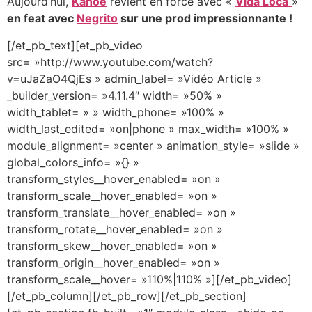
Aujourd’hui,
Kanoé
revient en force avec «
Vida Loca
»
en feat avec
Negrito
sur une prod impressionnante !
[/et_pb_text][et_pb_video
src= »http://www.youtube.com/watch?
v=uJaZaO4QjEs » admin_label= »Vidéo Article »
_builder_version= »4.11.4″ width= »50% »
width_tablet= » » width_phone= »100% »
width_last_edited= »on|phone » max_width= »100% »
module_alignment= »center » animation_style= »slide »
global_colors_info= »{} »
transform_styles__hover_enabled= »on »
transform_scale__hover_enabled= »on »
transform_translate__hover_enabled= »on »
transform_rotate__hover_enabled= »on »
transform_skew__hover_enabled= »on »
transform_origin__hover_enabled= »on »
transform_scale__hover= »110%|110% »][/et_pb_video]
[/et_pb_column][/et_pb_row][/et_pb_section]