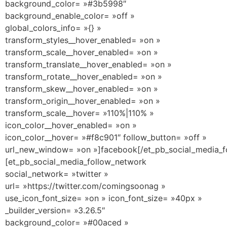
background_color= »#3b5998″
background_enable_color= »off »
global_colors_info= »{} »
transform_styles__hover_enabled= »on »
transform_scale__hover_enabled= »on »
transform_translate__hover_enabled= »on »
transform_rotate__hover_enabled= »on »
transform_skew__hover_enabled= »on »
transform_origin__hover_enabled= »on »
transform_scale__hover= »110%|110% »
icon_color__hover_enabled= »on »
icon_color__hover= »#f8c901″ follow_button= »off »
url_new_window= »on »]facebook[/et_pb_social_media_f
[et_pb_social_media_follow_network
social_network= »twitter »
url= »https://twitter.com/comingsoonag »
use_icon_font_size= »on » icon_font_size= »40px »
_builder_version= »3.26.5″
background_color= »#00aced »