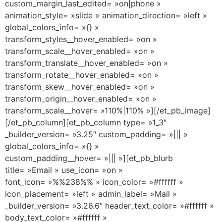
custom_margin_last_edited= »on|phone »
animation_style= »slide » animation_direction= »left »
global_colors_info= »{} »
transform_styles__hover_enabled= »on »
transform_scale__hover_enabled= »on »
transform_translate__hover_enabled= »on »
transform_rotate__hover_enabled= »on »
transform_skew__hover_enabled= »on »
transform_origin__hover_enabled= »on »
transform_scale__hover= »110%|110% »][/et_pb_image]
[/et_pb_column][et_pb_column type= »1_3″
_builder_version= »3.25″ custom_padding= »||| »
global_colors_info= »{} »
custom_padding__hover= »||| »][et_pb_blurb
title= »Email » use_icon= »on »
font_icon= »%%238%% » icon_color= »#ffffff »
icon_placement= »left » admin_label= »Mail »
_builder_version= »3.26.6″ header_text_color= »#ffffff »
body_text_color= »#ffffff »