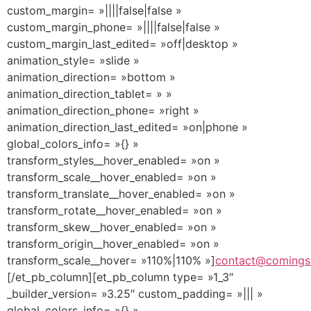
custom_margin= »||||false|false »
custom_margin_phone= »||||false|false »
custom_margin_last_edited= »off|desktop »
animation_style= »slide »
animation_direction= »bottom »
animation_direction_tablet= » »
animation_direction_phone= »right »
animation_direction_last_edited= »on|phone »
global_colors_info= »{} »
transform_styles__hover_enabled= »on »
transform_scale__hover_enabled= »on »
transform_translate__hover_enabled= »on »
transform_rotate__hover_enabled= »on »
transform_skew__hover_enabled= »on »
transform_origin__hover_enabled= »on »
transform_scale__hover= »110%|110% »]
contact@comings
[/et_pb_column][et_pb_column type= »1_3″
_builder_version= »3.25″ custom_padding= »||| »
global_colors_info= »{} »