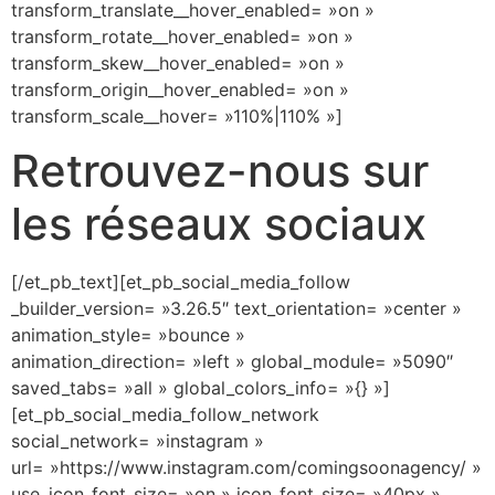
transform_translate__hover_enabled= »on »
transform_rotate__hover_enabled= »on »
transform_skew__hover_enabled= »on »
transform_origin__hover_enabled= »on »
transform_scale__hover= »110%|110% »]
Retrouvez-nous sur
les réseaux sociaux
[/et_pb_text][et_pb_social_media_follow
_builder_version= »3.26.5″ text_orientation= »center »
animation_style= »bounce »
animation_direction= »left » global_module= »5090″
saved_tabs= »all » global_colors_info= »{} »]
[et_pb_social_media_follow_network
social_network= »instagram »
url= »https://www.instagram.com/comingsoonagency/ »
use_icon_font_size= »on » icon_font_size= »40px »