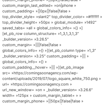
custom_margin_last_edited= »on|phone »
custom_padding= »||0px||false|false »
top_divider_style= »slant2″ top_divider_color= »#ffffff »
top_divider_height= »50px » global_module= »1492″
saved_tabs= »all » global_colors_info= »{} »]
[et_pb_row column_structure= »1_3,1_3,1_3″
_builder_version= »3.26.5″
custom_margin= »||||false|false »
global_colors_info= »{} »][et_pb_column type= »1_3″
_builder_version= »3.25″ custom_padding= »||| »
global_colors_info= »{} »
custom_padding__hover= »||| »][et_pb_image
src= »https://comingsoonagency.com/wp-
content/uploads/2019/07/logo_square_white_750.png »
url= »https://comingsoonagency.com »
url_new_window= »on » _builder_version= »3.26.6″
width= »125px » custom_margin_tablet= » »
custom_margin_phone= »||50px||false|false »