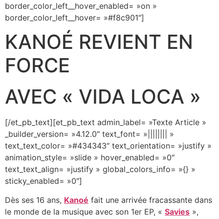
border_color_left__hover_enabled= »on »
border_color_left__hover= »#f8c901″]
KANOÉ REVIENT EN
FORCE
AVEC « VIDA LOCA »
[/et_pb_text][et_pb_text admin_label= »Texte Article »
_builder_version= »4.12.0″ text_font= »|||||||| »
text_text_color= »#434343″ text_orientation= »justify »
animation_style= »slide » hover_enabled= »0″
text_text_align= »justify » global_colors_info= »{} »
sticky_enabled= »0″]
Dès ses 16 ans,
Kanoé
fait une arrivée fracassante dans
le monde de la musique avec son 1er EP, «
Savies
»,