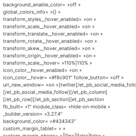
background_enable_color= »off »
global_colors_info= »{} »
transform_styles__hover_enabled= »on »
transform_scale__hover_enabled= »on »
transform_translate__hover_enabled= »on »
transform_rotate__hover_enabled= »on »
transform_skew__hover_enabled= »on »
transform_origin__hover_enabled= »on »
transform_scale__hover= »110%|110% »
icon_color__hover_enabled= »on »
icon_color__hover= »#f8c901″ follow_button= »off »
url_new_window= »on »]twitter[/et_pb_social_media_fol
[/et_pb_social_media_follow][/et_pb_column]
[/et_pb_row][/et_pb_section][et_pb_section
fb_built= »1″ module_class= »hide-on-mobile »
_builder_version= »3.27.4″
background_color= »#434343″
custom_margin_tablet= » »
custom_margin_phone= »||0px||false|false »