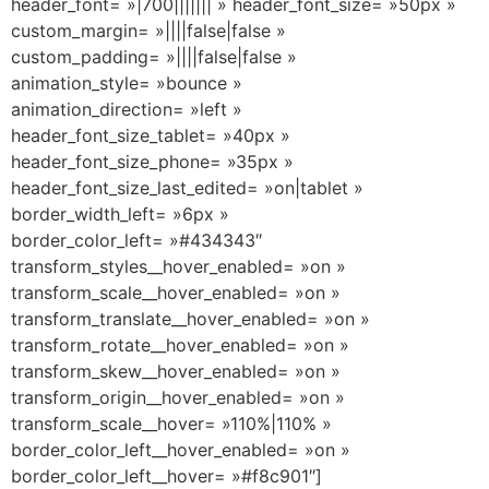
header_font= »|700||||||| » header_font_size= »50px »
custom_margin= »||||false|false »
custom_padding= »||||false|false »
animation_style= »bounce »
animation_direction= »left »
header_font_size_tablet= »40px »
header_font_size_phone= »35px »
header_font_size_last_edited= »on|tablet »
border_width_left= »6px »
border_color_left= »#434343″
transform_styles__hover_enabled= »on »
transform_scale__hover_enabled= »on »
transform_translate__hover_enabled= »on »
transform_rotate__hover_enabled= »on »
transform_skew__hover_enabled= »on »
transform_origin__hover_enabled= »on »
transform_scale__hover= »110%|110% »
border_color_left__hover_enabled= »on »
border_color_left__hover= »#f8c901″]