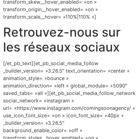
transform_skew__hover_enabled= »on »
transform_origin__hover_enabled= »on »
transform_scale__hover= »110%|110% »]
Retrouvez-nous sur
les réseaux sociaux
[/et_pb_text][et_pb_social_media_follow
_builder_version= »3.26.5″ text_orientation= »center »
animation_style= »bounce »
animation_direction= »left » global_module= »5090″
saved_tabs= »all »][et_pb_social_media_follow_network
social_network= »instagram »
url= »https://www.instagram.com/comingsoonagency/ »
use_icon_font_size= »on » icon_font_size= »40px »
_builder_version= »3.26.5″
background_enable_color= »off »
transform_styles__hover_enabled= »on »