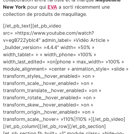
New York
pour qui
EVA
a sorti récemment une
collection de produits de maquillage.
[/et_pb_text][et_pb_video
src= »https://www.youtube.com/watch?
v=egB72ZybIc4″ admin_label= »Vidéo Article »
_builder_version= »4.4.4″ width= »50% »
width_tablet= » » width_phone= »100% »
width_last_edited= »on|phone » max_width= »100% »
module_alignment= »center » animation_style= »slide »
transform_styles__hover_enabled= »on »
transform_scale__hover_enabled= »on »
transform_translate__hover_enabled= »on »
transform_rotate__hover_enabled= »on »
transform_skew__hover_enabled= »on »
transform_origin__hover_enabled= »on »
transform_scale__hover= »110%|110% »][/et_pb_video]
[/et_pb_column][/et_pb_row][/et_pb_section]
[et_pb_section fb_built= »1″ module_class= »hide-on-