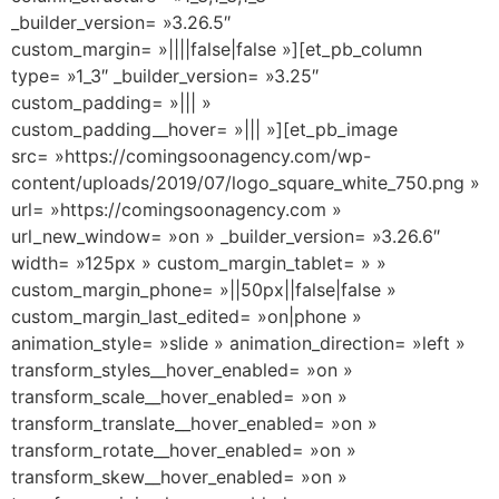
_builder_version= »3.26.5″
custom_margin= »||||false|false »][et_pb_column
type= »1_3″ _builder_version= »3.25″
custom_padding= »||| »
custom_padding__hover= »||| »][et_pb_image
src= »https://comingsoonagency.com/wp-
content/uploads/2019/07/logo_square_white_750.png »
url= »https://comingsoonagency.com »
url_new_window= »on » _builder_version= »3.26.6″
width= »125px » custom_margin_tablet= » »
custom_margin_phone= »||50px||false|false »
custom_margin_last_edited= »on|phone »
animation_style= »slide » animation_direction= »left »
transform_styles__hover_enabled= »on »
transform_scale__hover_enabled= »on »
transform_translate__hover_enabled= »on »
transform_rotate__hover_enabled= »on »
transform_skew__hover_enabled= »on »