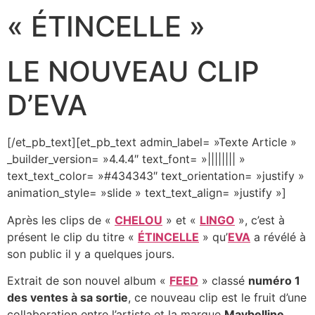
« ÉTINCELLE »
LE NOUVEAU CLIP
D’EVA
[/et_pb_text][et_pb_text admin_label= »Texte Article »
_builder_version= »4.4.4″ text_font= »|||||||| »
text_text_color= »#434343″ text_orientation= »justify »
animation_style= »slide » text_text_align= »justify »]
Après les clips de «
CHELOU
» et «
LINGO
», c’est à
présent le clip du titre «
ÉTINCELLE
» qu’
EVA
a révélé à
son public il y a quelques jours.
Extrait de son nouvel album «
FEED
» classé
numéro 1
des ventes à sa sortie
, ce nouveau clip est le fruit d’une
collaboration entre l’artiste et la marque
Maybelline