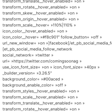
transform_translate__hover_enabled= »on »
transform_rotate__hover_enabled= »on »
transform_skew__hover_enabled= »on »
transform_origin__hover_enabled= »on »
transform_scale__hover= »110%|110% »
icon_color__hover_enabled= »on »
icon_color__hover= »#f8c901″ follow_button= »off »
url_new_window= »on »]facebook[/et_pb_social_media_f
[et_pb_social_media_follow_network
social_network= »twitter »
url= »https://twitter.com/comingsoonag »
use_icon_font_size= »on » icon_font_size= »40px »
_builder_version= »3.26.5″
background_color= »#00aced »
background_enable_color= »off »
transform_styles__hover_enabled= »on »
transform_scale__hover_enabled= »on »
transform_translate__hover_enabled= »on »
transform_rotate__hover_enabled= »on »