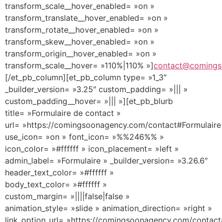
transform_scale__hover_enabled= »on »
transform_translate__hover_enabled= »on »
transform_rotate__hover_enabled= »on »
transform_skew__hover_enabled= »on »
transform_origin__hover_enabled= »on »
transform_scale__hover= »110%|110% »]
contact@comings
[/et_pb_column][et_pb_column type= »1_3″
_builder_version= »3.25″ custom_padding= »||| »
custom_padding__hover= »||| »][et_pb_blurb
title= »Formulaire de contact »
url= »https://comingsoonagency.com/contact#Formulaire
use_icon= »on » font_icon= »%%246%% »
icon_color= »#ffffff » icon_placement= »left »
admin_label= »Formulaire » _builder_version= »3.26.6″
header_text_color= »#ffffff »
body_text_color= »#ffffff »
custom_margin= »||||false|false »
animation_style= »slide » animation_direction= »right »
link_option_url= »https://comingsoonagency.com/contact