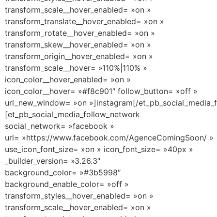
transform_scale__hover_enabled= »on »
transform_translate__hover_enabled= »on »
transform_rotate__hover_enabled= »on »
transform_skew__hover_enabled= »on »
transform_origin__hover_enabled= »on »
transform_scale__hover= »110%|110% »
icon_color__hover_enabled= »on »
icon_color__hover= »#f8c901″ follow_button= »off »
url_new_window= »on »]instagram[/et_pb_social_media_
[et_pb_social_media_follow_network
social_network= »facebook »
url= »https://www.facebook.com/AgenceComingSoon/ »
use_icon_font_size= »on » icon_font_size= »40px »
_builder_version= »3.26.3″
background_color= »#3b5998″
background_enable_color= »off »
transform_styles__hover_enabled= »on »
transform_scale__hover_enabled= »on »