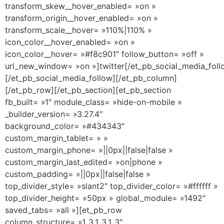
transform_skew__hover_enabled= »on »
transform_origin__hover_enabled= »on »
transform_scale__hover= »110%|110% »
icon_color__hover_enabled= »on »
icon_color__hover= »#f8c901″ follow_button= »off »
url_new_window= »on »]twitter[/et_pb_social_media_fol
[/et_pb_social_media_follow][/et_pb_column]
[/et_pb_row][/et_pb_section][et_pb_section
fb_built= »1″ module_class= »hide-on-mobile »
_builder_version= »3.27.4″
background_color= »#434343″
custom_margin_tablet= » »
custom_margin_phone= »||0px||false|false »
custom_margin_last_edited= »on|phone »
custom_padding= »||0px||false|false »
top_divider_style= »slant2″ top_divider_color= »#ffffff »
top_divider_height= »50px » global_module= »1492″
saved_tabs= »all »][et_pb_row
column_structure= »1_3,1_3,1_3″