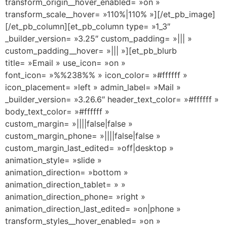
transform_origin__hover_enabled= »on »
transform_scale__hover= »110%|110% »][/et_pb_image]
[/et_pb_column][et_pb_column type= »1_3″
_builder_version= »3.25″ custom_padding= »||| »
custom_padding__hover= »||| »][et_pb_blurb
title= »Email » use_icon= »on »
font_icon= »%%238%% » icon_color= »#ffffff »
icon_placement= »left » admin_label= »Mail »
_builder_version= »3.26.6″ header_text_color= »#ffffff »
body_text_color= »#ffffff »
custom_margin= »||||false|false »
custom_margin_phone= »||||false|false »
custom_margin_last_edited= »off|desktop »
animation_style= »slide »
animation_direction= »bottom »
animation_direction_tablet= » »
animation_direction_phone= »right »
animation_direction_last_edited= »on|phone »
transform_styles__hover_enabled= »on »