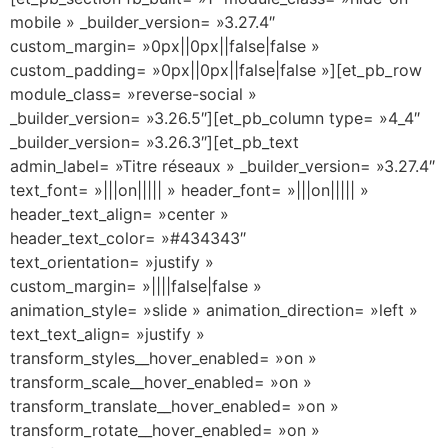
mobile » _builder_version= »3.27.4″
custom_margin= »0px||0px||false|false »
custom_padding= »0px||0px||false|false »][et_pb_row
module_class= »reverse-social »
_builder_version= »3.26.5″][et_pb_column type= »4_4″
_builder_version= »3.26.3″][et_pb_text
admin_label= »Titre réseaux » _builder_version= »3.27.4″
text_font= »|||on||||| » header_font= »|||on||||| »
header_text_align= »center »
header_text_color= »#434343″
text_orientation= »justify »
custom_margin= »||||false|false »
animation_style= »slide » animation_direction= »left »
text_text_align= »justify »
transform_styles__hover_enabled= »on »
transform_scale__hover_enabled= »on »
transform_translate__hover_enabled= »on »
transform_rotate__hover_enabled= »on »